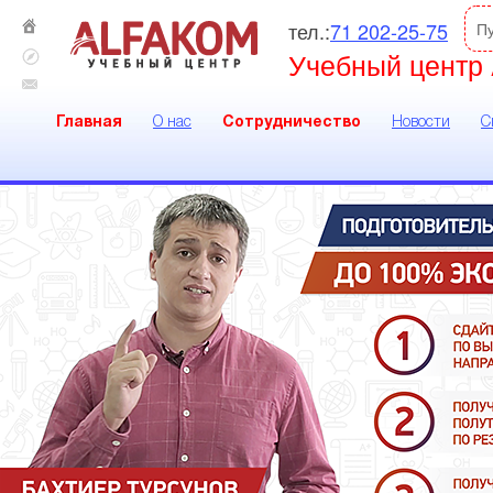
тел.:
71 202-25-75
П
Учебный центр 
Главная
О нас
Сотрудничество
Новости
С