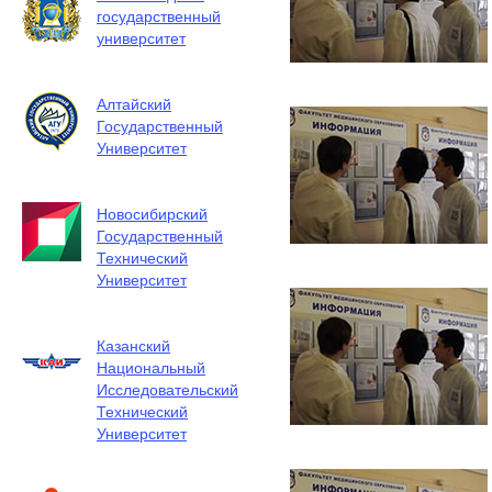
государственный
университет
Алтайский
Государственный
Университет
Новосибирский
Государственный
Технический
Университет
Казанский
Национальный
Исследовательский
Технический
Университет