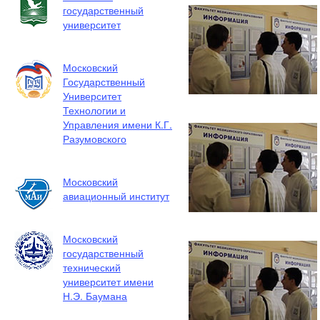
государственный
университет
Московский
Государственный
Университет
Технологии и
Управления имени К.Г.
Разумовского
Московский
авиационный институт
Московский
государственный
технический
университет имени
Н.Э. Баумана