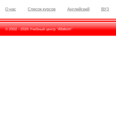
О нас
Список курсов
Английский
ВУЗ
© 2002 -
2026
Учебный центр “Alfakom”