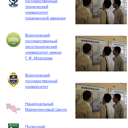
государственный
технический
университет
гражданской авиации
Воронежский
государственный
лесотехнический
университет имени
Г.Ф. Морозова
Воронежский
государственный
университет
Национальный
Маркетинговый Центр
Полесский