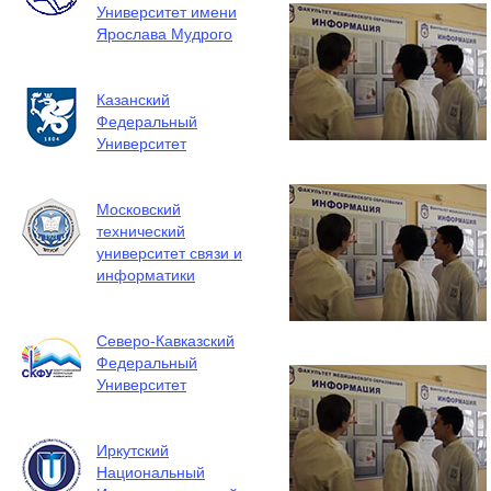
Университет имени
Ярослава Мудрого
Казанский
Федеральный
Университет
Московский
технический
университет связи и
информатики
Северо-Кавказский
Федеральный
Университет
Иркутский
Национальный