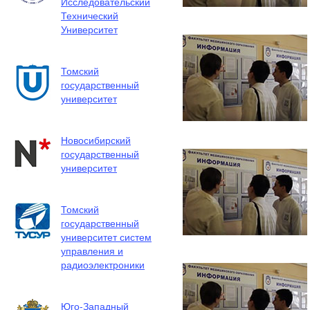
Исследовательский
Технический
Университет
Томский
государственный
университет
Новосибирский
государственный
университет
Томский
государственный
университет систем
управления и
радиоэлектроники
Юго-Западный