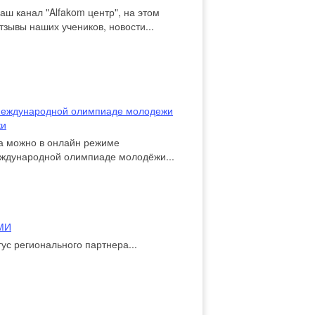
аш канал "Alfakom центр", на этом
тзывы наших учеников, новости...
 Международной олимпиаде молодежи
ки
да можно в онлайн режиме
еждународной олимпиаде молодёжи...
АМИ
ус регионального партнера...