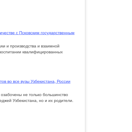
ничестве с Псковским государственным
уки и производства и взаимной
и воспитании квалифицированных
лении ...
ов во все вузы Узбекистана, России
 озабочены не только большинство
джей Узбекистана, но и их родители.
вери не только отечественных,