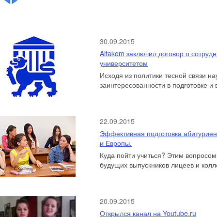
30.09.2015
Alfakom заключил договор о сотруд
университетом
Исходя из политики тесной связи на
заинтересованности в подготовке 
специалистов, а также в своём стрем
22.09.2015
Эффективная подготовка абитуриент
и Европы.
Куда пойти учиться? Этим вопросом
будущих выпускников лицеев и колле
Выбор огромный! Для них открыты д
но и зарубежных вузов...
20.09.2015
Открылся канал на Youtube.ru