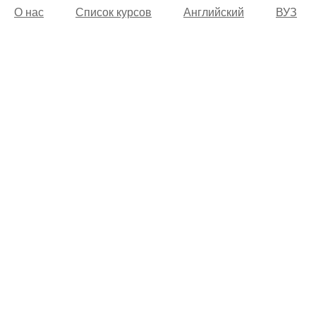
О нас
Список курсов
Английский
ВУЗ
© 2002 -
2026
Учебный центр “Alfakom”