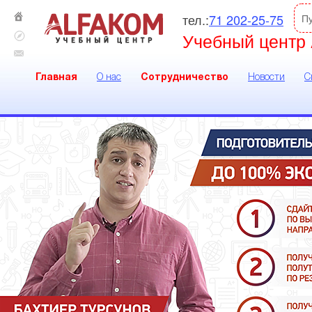
тел.:
71 202-25-75
П
Учебный центр 
Главная
О нас
Сотрудничество
Новости
С