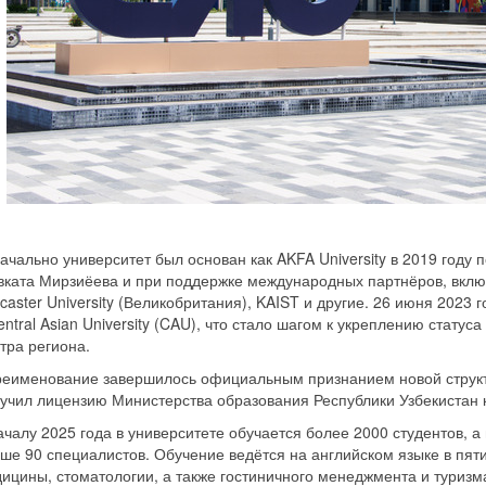
ачально университет был основан как AKFA University в 2019 году 
ката Мирзиёева и при поддержке международных партнёров, включ
caster University (Великобритания), KAIST и другие. 26 июня 202
entral Asian University (CAU), что стало шагом к укреплению статус
тра региона.
еименование завершилось официальным признанием новой структ
учил лицензию Министерства образования Республики Узбекистан 
ачалу 2025 года в университете обучается более 2000 студентов, 
ше 90 специалистов. Обучение ведётся на английском языке в пят
ицины, стоматологии, а также гостиничного менеджмента и туризм