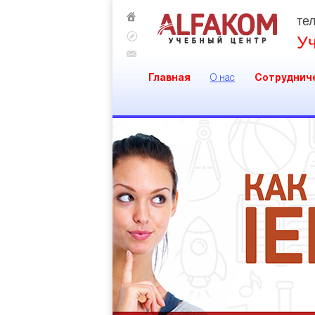
тел
У
Главная
О нас
Сотруднич