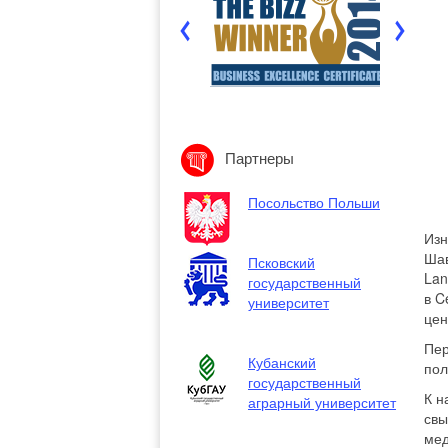
Партнеры
Посольство Польши
Изн
Шав
Псковский
Lan
государственный
в C
университет
цен
Пер
Кубанский
пол
государственный
К н
аграрный университет
свы
мед