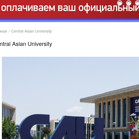
вная
/
Central Asian University
tral Asian University