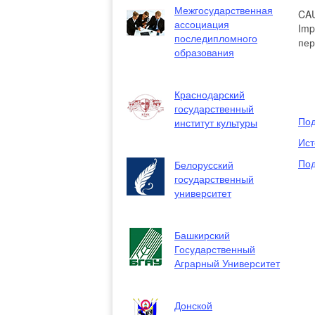
Межгосударственная
CAU
ассоциация
Imp
последипломного
пер
образования
Краснодарский
государственный
Под
институт культуры
Ист
Под
Белорусский
государственный
университет
Башкирский
Государственный
Аграрный Университет
Донской