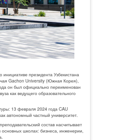
по инициативе президента Узбекистана
ая Gachon University (Южная Корея),
3 года он был официально переименован
а вуза как ведущего образовательного
уры: 13 февраля 2024 года CAU
как автономный частный университет.
а преподавательский состав насчитывает
и основных школах: бизнеса, инженерии,
а.