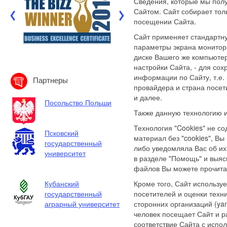
Сведения, которые мы полу
Сайтом. Сайт собирает то
посещении Сайта.
Сайт применяет стандартну
параметры экрана монитора
диске Вашего же компьютер
настройки Сайта, - для со
информации по Сайту, т.е.
Партнеры
провайдера и страна посет
и далее.
Посольство Польши
Также данную технологию и
Технология "Cookies" не с
Псковский
материал без "cookies", Вы
государственный
либо уведомляла Вас об их
университет
в разделе "Помощь" и выясн
файлов Вы можете прочит
Кубанский
Кроме того, Сайт использу
государственный
посетителей и оценки техн
аграрный университет
сторонних организаций (ya
человек посещает Сайт и 
соответствие Сайта с исп