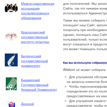
Межгосударственная
для посетителей. Мы запи
ассоциация
Сайта, так что никакая ко
последипломного
использоваться Администра
образования
Также мы можем собирать 
посещает наш Сайт, заполн
попросить при необходимос
Краснодарский
однако, посещать наш Са
государственный
пользователей, только есл
институт культуры
могут отказаться в предос
это может помешать польз
Белорусский
государственный
Как мы используем собранну
университет
Alfakom.uz может собират
Для улучшения обслужи
Башкирский
на запросы клиентов бо
Государственный
Чтобы персонализирова
Аграрный Университет
определения кто из посе
предоставляемых на наш
Для улучшения нашего 
Донской
предоставляете, чтобы у