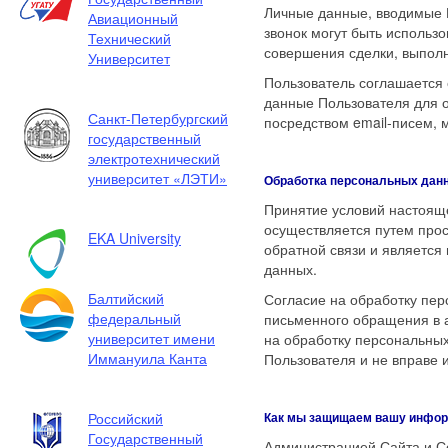
Личные данные, вводимые 
Авиационный
звонок могут быть использ
Технический
совершения сделки, выполн
Университет
Пользователь соглашается 
данные Пользователя для о
Санкт-Петербургский
посредством email-писем,
государственный
электротехнический
университет «ЛЭТИ»
Обработка персональных дан
Принятие условий настояще
осуществляется путем про
EKA University
обратной связи и являетс
данных.
Балтийский
Согласие на обработку пе
федеральный
письменного обращения в а
университет имени
на обработку персональны
Иммануила Канта
Пользователя и не вправе 
Российский
Как мы защищаем вашу инфо
Государственный
Администрацией Сайта и Со