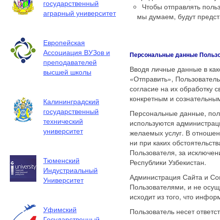
государственный
Чтобы отправлять поль
аграрный университет
мы думаем, будут предст
Европейская
Ассоциация ВУЗов и
Персональные данные Польз
преподавателей
Вводя личные данные в как
высшей школы
«Отправить», Пользовател
согласие на их обработку с
конкретным и сознательны
Калининградский
государственный
Персональные данные, пол
технический
используются администраци
университет
желаемых услуг. В отноше
ни при каких обстоятельст
Пользователя, за исключе
Тюменский
Республики Узбекистан.
Индустриальный
Администрация Сайта и Со
Университет
Пользователями, и не осущ
исходит из того, что инфо
Уфимский
Пользователь несет ответс
Государственный