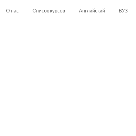
О нас
Список курсов
Английский
ВУЗ
© 2002 -
2026
Учебный центр “Alfakom”