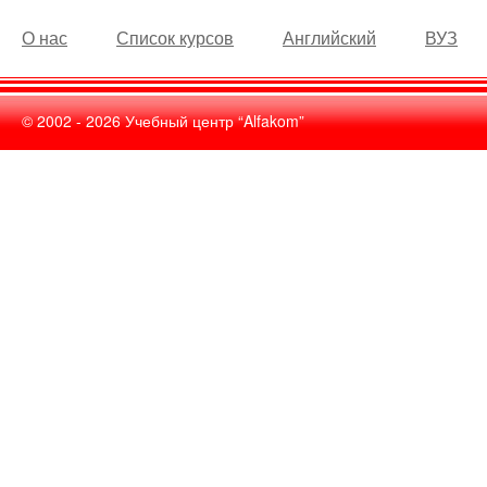
О нас
Список курсов
Английский
ВУЗ
© 2002 -
2026
Учебный центр “Alfakom”