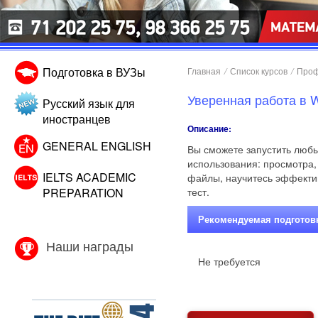
Подготовка в ВУЗы
Главная
/
Список курсов
/
Проф
Уверенная работа в 
Русский язык для
иностранцев
Описание:
GENERAL ENGLISH
Вы сможете запустить любы
использования: просмотра, 
IELTS ACADEMIC
файлы, научитесь эффектив
PREPARATION
тест.
Рекомендуемая подготов
Наши награды
Не требуется