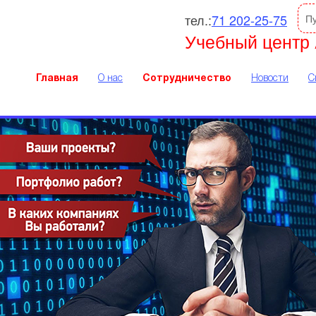
тел.:
71 202-25-75
П
Учебный центр 
Главная
О нас
Сотрудничество
Новости
С