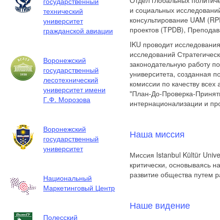
Отдел глобальных политиче
государственный
и социальных исследовани
технический
консультирование UAM (RP
университет
проектов (TPDB), Преподав
гражданской авиации
IKU проводит исследовани
исследований Стратегическ
Воронежский
законодательную работу по
государственный
университета, созданная по
лесотехнический
комиссии по качеству всех
университет имени
"План-До-Проверка-Приняти
Г.Ф. Морозова
интернационализации и пр
Воронежский
Наша миссия
государственный
университет
Миссия Istanbul Kültür Uni
критически, основываясь на
развитие общества путем р
Национальный
Маркетинговый Центр
Наше видение
Полесский