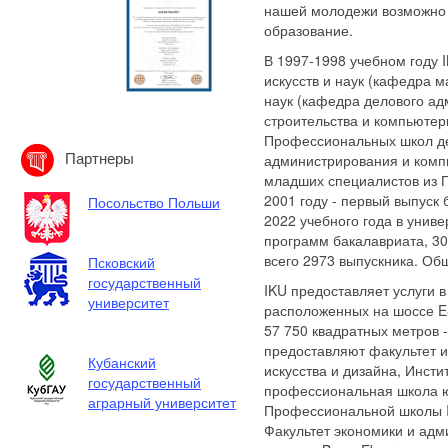
нашей молодежи возможно
образование.
В 1997-1998 учебном году 
искусств и наук (кафедра 
наук (кафедра делового ад
строительства и компьютер
Профессиональных школ де
Партнеры
администрирования и компь
младших специалистов из П
2001 году - первый выпуск 
Посольство Польши
2022 учебного года в унив
программ бакалавриата, 30
всего 2973 выпускника. Общ
Псковский
государственный
IKU предоставляет услуги 
университет
расположенных на шоссе E-
57 750 квадратных метров 
предоставляют факультет и
Кубанский
искусства и дизайна, Инсти
государственный
профессиональная школа ю
аграрный университет
Профессиональной школы I
Факультет экономики и адм