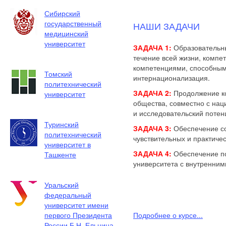
Сибирский
государственный
НАШИ ЗАДАЧИ
медицинский
университет
ЗАДАЧА 1:
Образовательны
течение всей жизни, компе
компетенциями, способными
Томский
интернационализация.
политехнический
ЗАДАЧА 2:
Продолжение ко
университет
общества, совместно с на
и исследовательский потен
Туринский
ЗАДАЧА 3:
Обеспечение со
политехнический
чувствительных и практиче
университет в
ЗАДАЧА 4:
Обеспечение по
Ташкенте
университета с внутренни
Уральский
федеральный
университет имени
первого Президента
Подробнее о курсе...
России Б.Н. Ельцина