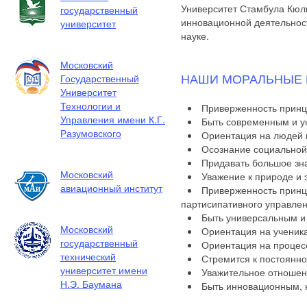
Университет Стамбула Кюл
государственный
инновационной деятельност
университет
науке.
Московский
НАШИ МОРАЛЬНЫЕ
Государственный
Университет
Технологии и
Приверженность принц
Управления имени К.Г.
Быть современным и у
Разумовского
Ориентация на людей и
Осознание социальной 
Придавать большое зн
Московский
Уважение к природе и 
авиационный институт
Приверженность принци
партисипативного управлен
Быть универсальным и
Московский
Ориентация на ученика
государственный
Ориентация на процесс
технический
Стремится к постоянн
университет имени
Уважительное отношен
Н.Э. Баумана
Быть инновационным, 