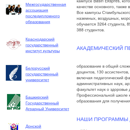
кампусе Basın Ekspres, кот
Межгосударственная
качестве основного, также
ассоциация
Все кампусы Стамбульского
последипломного
наземных, воздушных, мор
образования
обучается 3264 студента, 
388 студентов.
Краснодарский
государственный
АКАДЕМИЧЕСКИЙ П
институт культуры
образование в общей сложн
Белорусский
доцентов, 130 ассистентов,
государственный
включая педагогический фак
университет
административных наук, ар
факультет наук о здоровье
Профессиональной школе ю
Башкирский
образования для получения
Государственный
Аграрный Университет
НАШИ ПРОГРАММЫ Д
Донской