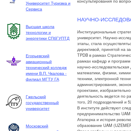
консультирования по вопро
Университет Туризма и
Сервиса
НАУЧНО-ИССЛЕДОВ
Высшая школа
Институциональные стратег
технологии и
университет. Научно-иссле
энергетики СПбГУПТД
этапы, стала осуществлять
директивой, принятой на з
TPDB в рамках Стратегичес
Егорьевский
рамках кафедр и программ 
авиационный
научно-исследовательская 
технический колледж
математики, физики, химии
имени В.П. Чкалова -
техники, электронной техн
филиал МГТУ ГА
администрирования, эконо
проектами, изобразительно
деятельность ведется по 
Гжельский
того, 20 подразделений и 
государственный
В институте действуют сл
университет
предпринимательство UAM 
Ататюрка и история револ
образование UAM (UZEMER)
Московский