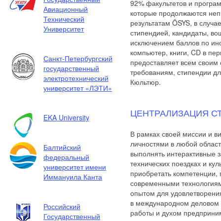
92% факультетов и програм
Авиационный
которые продолжаются непр
Технический
результатам ÖSYS, в случа
Университет
стипендией, кандидаты, во
исключением баллов по ин
компьютер, книги, CD в пе
Санкт-Петербургский
предоставляет всем своим 
государственный
требованиям, стипендии дл
электротехнический
Кюльтюр.
университет «ЛЭТИ»
ЦЕНТРАЛИЗАЦИЯ С
EKA University
В рамках своей миссии и в
личностями в любой област
Балтийский
выполнять интерактивные з
федеральный
технических поездках и ку
университет имени
приобретать компетенции, 
Иммануила Канта
современными технологиями
опытом для удовлетворения
в международном деловом 
Российский
работы и духом предприни
Государственный