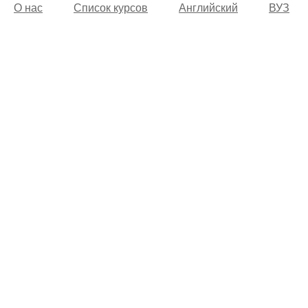
О нас
Список курсов
Английский
ВУЗ
© 2002 -
2026
Учебный центр “Alfakom”