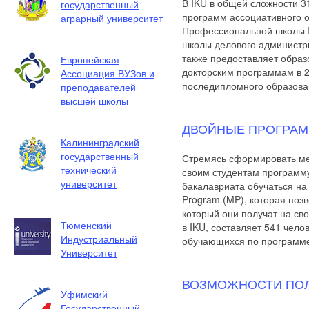
В IKU в общей сложности 31
государственный
программ ассоциативного о
аграрный университет
Профессиональной школы IK
школы делового администр
также предоставляет образ
Европейская
докторским программам в 2
Ассоциация ВУЗов и
последипломного образова
преподавателей
высшей школы
ДВОЙНЫЕ ПРОГРА
Калининградский
государственный
Стремясь сформировать ме
технический
своим студентам программу
университет
бакалавриата обучаться на
Program (MP), которая поз
который они получат на св
Тюменский
в IKU, составляет 541 чело
Индустриальный
обучающихся по программе 
Университет
ВОЗМОЖНОСТИ ПОЛ
Уфимский
Государственный