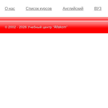
О нас
Список курсов
Английский
ВУЗ
© 2002 -
2026
Учебный центр “Alfakom”