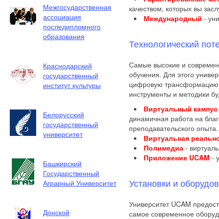
Межгосударственная
качеством, которых вы засл
ассоциация
Международный
- уни
последипломного
образования
Технологический пот
Самые высокие и современ
Краснодарский
обучения. Для этого универ
государственный
цифровую трансформацию,
институт культуры
инструменты и методики бу
Виртуальный кампус
Белорусский
динамичная работа на благ
государственный
преподавательского опыта.
университет
Виртуальная реальн
Полимедиа
- виртуал
Приложение UCAM
- 
Башкирский
Государственный
Установки и оборудо
Аграрный Университет
Университет UCAM предост
Донской
самое современное обору