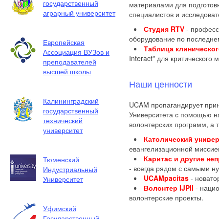
государственный
материалами для подготов
аграрный университет
специалистов и исследоват
Студия RTV
- професс
оборудование по последнем
Европейская
Таблица клиническо
Ассоциация ВУЗов и
Interact" для критическог
преподавателей
высшей школы
Наши ценности
Калининградский
UCAM пропагандирует прин
государственный
Университета с помощью 
технический
волонтерских программ, а 
университет
Католический универ
евангелизационной миссие
Каритас и другие не
Тюменский
- всегда рядом с самыми 
Индустриальный
UCAMpacitas
- новато
Университет
Волонтер IJPII
- наци
волонтерские проекты.
Уфимский
Государственный