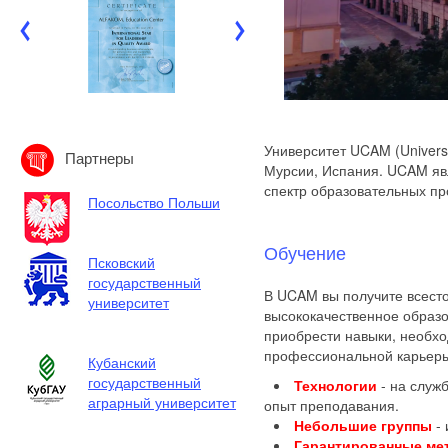
Университет UCAM (Universi
Партнеры
Мурсии, Испания. UCAM явл
спектр образовательных пр
Посольство Польши
Обучение
Псковский
государственный
В UCAM вы получите всест
университет
высококачественное образо
приобрести навыки, необх
профессиональной карьер
Кубанский
государственный
Технологии
- на служ
аграрный университет
опыт преподавания.
Небольшие группы
- 
Гарантированные ме