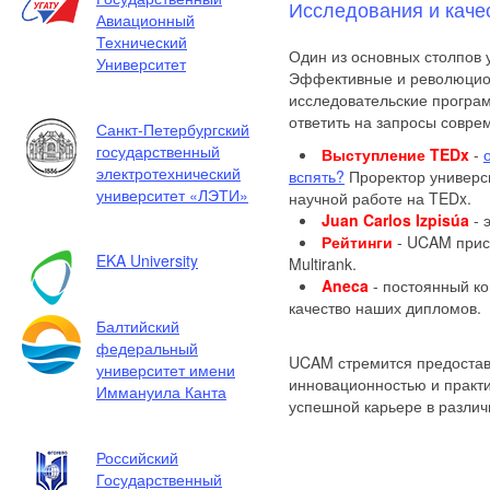
Исследования и каче
Авиационный
Технический
Один из основных столпов 
Университет
Эффективные и революци
исследовательские програ
ответить на запросы совре
Санкт-Петербургский
государственный
Выступление TEDx
-
электротехнический
вспять?
Проректор универс
университет «ЛЭТИ»
научной работе на TEDx.
Juan Carlos Izpisúa
- 
Рейтинги
- UCAM прису
EKA University
Multirank.
Aneca
- постоянный ко
качество наших дипломов.
Балтийский
федеральный
UCAM стремится предостави
университет имени
инновационностью и практи
Иммануила Канта
успешной карьере в различ
Российский
Государственный