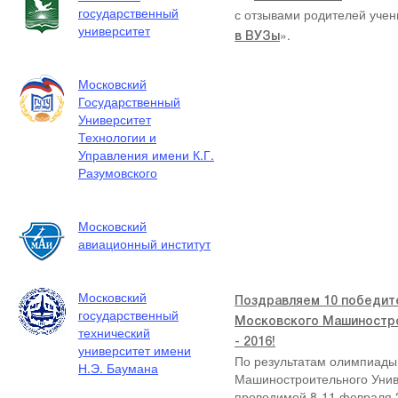
государственный
с отзывами родителей учени
университет
».
в ВУЗы
Московский
Государственный
Университет
Технологии и
Управления имени К.Г.
Разумовского
Московский
авиационный институт
Московский
государственный
Поздравляем 10 победит
технический
Московского Машиностро
университет имени
- 2016!
Н.Э. Баумана
По результатам олимпиады
Машиностроительного Униве