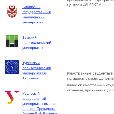
проводимой 8-11 февраля 
Сибирский
Центром «ALFAKOM»...
государственный
медицинский
университет
Томский
политехнический
университет
Туринский
политехнический
университет в
Ташкенте
Уральский
Иностранные студенты в
федеральный
На
на YouTu
нашем канале
университет имени
видео об иностранных студ
первого Президента
обучения, проживания, досу
России Б.Н. Ельцина