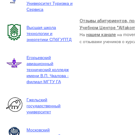
Университет Туризма и
Сервиса
Отзывы абитуриентов, по
Высшая школа
Учебном Центре "Alfakom"
технологии и
На
на mover
нашем канале
энергетики СПбГУПТД
с отзывами учеников о курс
Егорьевский
авиационный
технический колледж
имени В.П. Чкалова -
филиал МГТУ ГА
Гжельский
государственный
университет
Московский