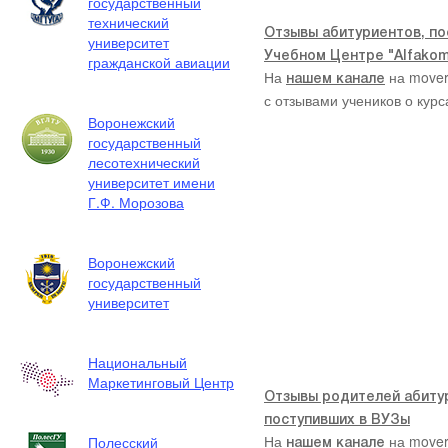
государственный
технический
Отзывы абитуриентов, по
университет
Учебном Центре "Alfakom
гражданской авиации
На
на mover
нашем канале
с отзывами учеников о курс
Воронежский
государственный
лесотехнический
университет имени
Г.Ф. Морозова
Воронежский
государственный
университет
Национальный
Маркетинговый Центр
Отзывы родителей абитур
поступивших в ВУЗы
На
на mover
Полесский
нашем канале