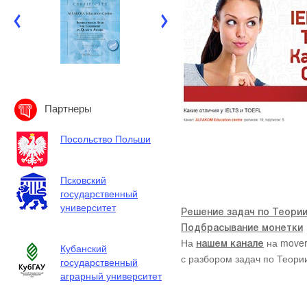
Партнеры
Посольство Польши
Псковский
государственный
университет
Решение задач по Теории
Подбрасывание монетки
На
на mover
нашем канале
Кубанский
с разбором задач по Теории
государственный
аграрный университет