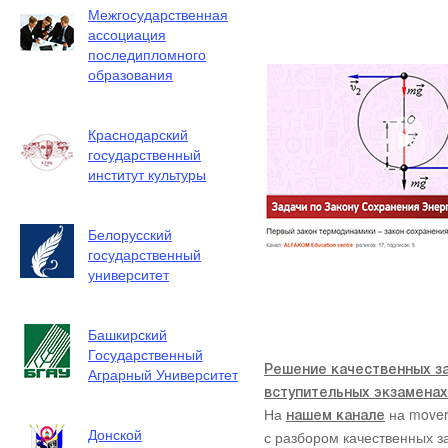
Межгосударственная
ассоциация
последипломного
образования
Краснодарский
государственный
институт культуры
Белорусский
государственный
университет
Башкирский
Государственный
Аграрный Университет
Решение качественных за
вступительных экзаменах
На
на mover
нашем канале
Донской
с разбором качественных з