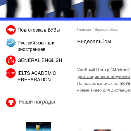
Подготовка в ВУЗы
Главная
/
Видеоальбом
Видеоальбом
Русский язык для
иностранцев
GENERAL ENGLISH
Учебный Центр "Alfakom"
IELTS ACADEMIC
дистанционное обучение
PREPARATION
На наших каналах на
mover
новые видео для дистанцио
Наши награды