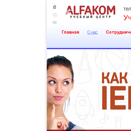
тел
У
Главная
О нас
Сотруднич