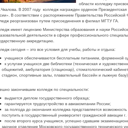
области колледжу присво
.Чкалова. В 2007 году колледж награжден орденом Президентская 
сии». В соответствии с распоряжением Правительства Российской 
ледж реорганизован путем присоединения в филиал МГТУ ГА.
ледж имеет лицензию Министерства образования и науки Российс
азовательной деятельности в сфере профессионального специаль
ударственную аккредитацию.
ледж сегодня – это все условия для учебы, работы и отдыха:
учащиеся обеспечиваются бесплатным питанием, форменной од
к услугам учащихся две библиотеки (техническая и художественн
общежитий, амбулатория (стационар), стоматологический кабине
стадион, спортивные залы, плавательный бассейн и лыжную базу),
ешно закончившим колледж по специальности:
выдается диплом государственного образца;
гарантируется трудоустройство в авиакомпании России;
за полгода до окончания колледжа представляется возможность
поступить в государственный университет гражданской авиации г.
после второго курса учащимся, успешно сдавшим экзаменацион
заочное отделение Московского государственного технического ун