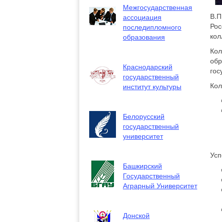
Межгосударственная
В.П
ассоциация
Рос
последипломного
кол
образования
Кол
обр
Краснодарский
гос
государственный
Кол
институт культуры
Белорусский
государственный
университет
Усп
Башкирский
Государственный
Аграрный Университет
Донской