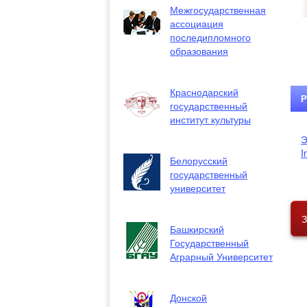
Межгосударственная
ассоциация
последипломного
образования
Краснодарский
Р
государственный
институт культуры
Э
I
Белорусский
государственный
университет
З
Башкирский
Государственный
Аграрный Университет
Донской