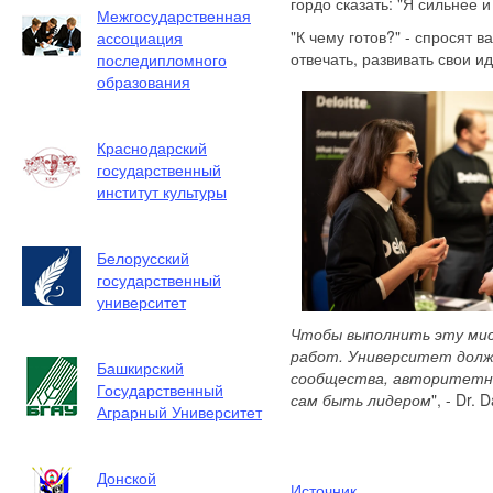
гордо сказать: "Я сильнее и 
Межгосударственная
"К чему готов?" - спросят в
ассоциация
отвечать, развивать свои и
последипломного
образования
Краснодарский
государственный
институт культуры
Белорусский
государственный
университет
Чтобы выполнить эту ми
работ. Университет долж
Башкирский
сообщества, авторитетны
Государственный
сам быть лидером
", - Dr. 
Аграрный Университет
Донской
Источник...