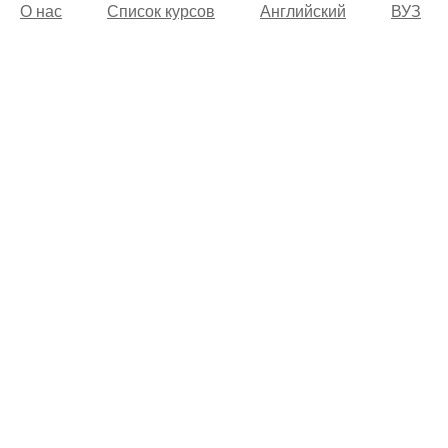
О нас
Список курсов
Английский
ВУЗ
© 2002 -
2026
Учебный центр “Alfakom”