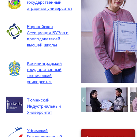
государственный
аграрный университет
Европейская
Ассоциация ВУЗов и
преподавателей
высшей школы
Калининградский
государственный
технический
университет
Тюменский
Индустриальный
Университет
Уфимский
Государственный