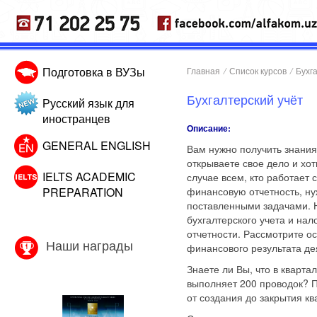
Подготовка в ВУЗы
Главная
/
Список курсов
/
Бухг
Бухгалтерский учёт
Русский язык для
иностранцев
Описание:
GENERAL ENGLISH
Вам нужно получить знания
открываете свое дело и хо
IELTS ACADEMIC
случае всем, кто работает 
PREPARATION
финансовую отчетность, ну
поставленными задачами. Н
бухгалтерского учета и на
отчетности. Рассмотрите 
Наши награды
финансового результата де
Знаете ли Вы, что в кварт
выполняет 200 проводок? П
от создания до закрытия кв