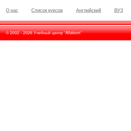
О нас
Список курсов
Английский
ВУЗ
© 2002 -
2026
Учебный центр “Alfakom”