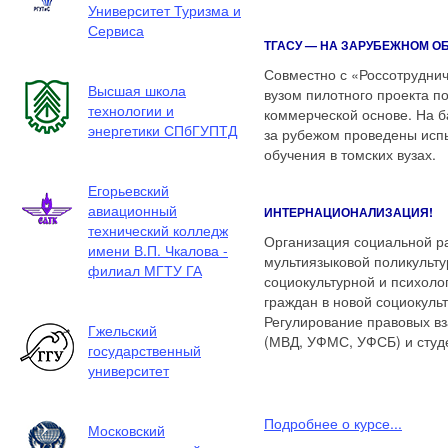
Университет Туризма и
Сервиса
ТГАСУ — НА ЗАРУБЕЖНОМ О
Совместно с «Россотрудни
Высшая школа
вузом пилотного проекта п
технологии и
коммерческой основе. На б
энергетики СПбГУПТД
за рубежом проведены исп
обучения в томских вузах.
Егорьевский
авиационный
ИНТЕРНАЦИОНАЛИЗАЦИЯ!
технический колледж
Организация социальной ра
имени В.П. Чкалова -
мультиязыковой поликульту
филиал МГТУ ГА
социокультурной и психоло
граждан в новой социокуль
Регулирование правовых в
Гжельский
(МВД, УФМС, УФСБ) и студ
государственный
университет
Подробнее о курсе...
Московский