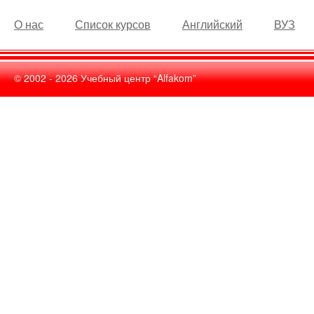
О нас
Список курсов
Английский
ВУЗ
© 2002 -
2026
Учебный центр “Alfakom”