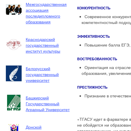
Межгосударственная
КОНКУРЕНТНОСТЬ
ассоциация
последипломного
Современное конкурентн
образования
компетентностный подхо
ЭФФЕКТИВНОСТЬ
Краснодарский
Повышение балла ЕГЭ, 
государственный
институт культуры
ВОСТРЕБОВАННОСТЬ
Ориентация на отрасле
Белорусский
образования, увеличение
государственный
университет
ПРЕСТИЖНОСТЬ
Признание в отечестве
Башкирский
Государственный
Аграрный Университет
«ТГАСУ идет в фарватере 
не обойдется ни образован
Донской
здравоохранение, ни культ