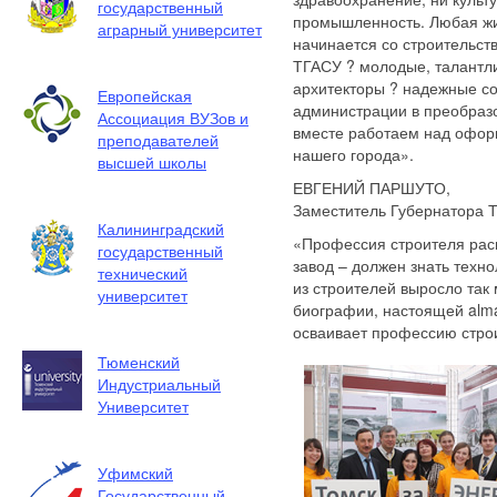
государственный
промышленность. Любая жи
аграрный университет
начинается со строительст
ТГАСУ ? молодые, талантл
архитекторы ? надежные с
Европейская
администрации в преобраз
Ассоциация ВУЗов и
вместе работаем над офор
преподавателей
нашего города».
высшей школы
ЕВГЕНИЙ ПАРШУТО,
Заместитель Губернатора Т
Калининградский
«Профессия строителя расп
государственный
завод – должен знать техн
технический
из строителей выросло так
университет
биографии, настоящей alma
осваивает профессию стро
Тюменский
Индустриальный
Университет
Уфимский
Государственный