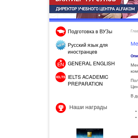
Подготовка в ВУЗы
Гла
Ме
Русский язык для
иностранцев
Опи
GENERAL ENGLISH
Мен
ком
IELTS ACADEMIC
Пол
PREPARATION
Цен
В д
Наши награды
•
•