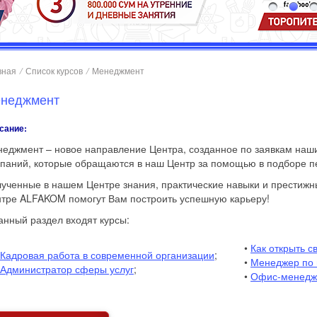
вная
/
Список курсов
/
Менеджмент
неджмент
сание:
еджмент – новое направление Центра, созданное по заявкам наш
паний, которые обращаются в наш Центр за помощью в подборе п
ученные в нашем Центре знания, практические навыки и престижн
тре ALFAKOM помогут Вам построить успешную карьеру!
анный раздел входят курсы:
•
Как открыть с
Кадровая работа в современной организации
;
•
Менеджер по
Администратор сферы услуг
;
•
Офис-менедж