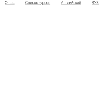
О нас
Список курсов
Английский
ВУЗ
© 2002 -
2026
Учебный центр “Alfakom”