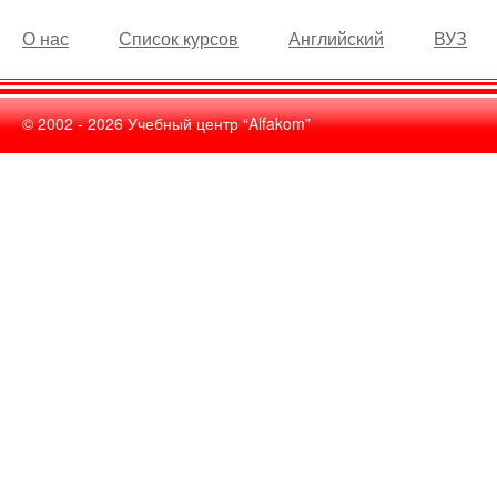
О нас
Список курсов
Английский
ВУЗ
© 2002 -
2026
Учебный центр “Alfakom”