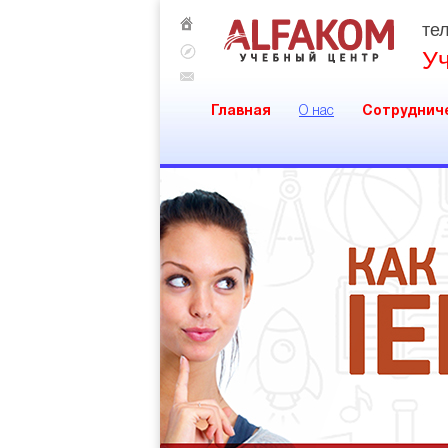
тел
У
Главная
О нас
Сотруднич