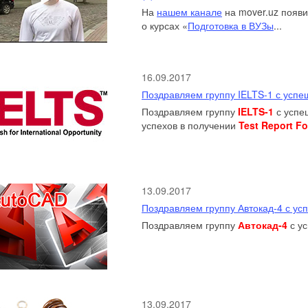
На
нашем канале
на mover.uz появи
о курсах «
Подготовка в ВУЗы
...
16.09.2017
Поздравляем группу IELTS-1 с успе
Поздравляем группу
IELTS-1
с успе
успехов в получении
Test Report F
13.09.2017
Поздравляем группу Автокад-4 с у
Поздравляем группу
Автокад-4
с ус
13.09.2017