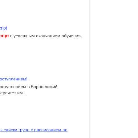
ript
cript
c успешным окончанием обучения.
оступлением!
оступлением в Воронежский
рситет им...
 списки групп с расписанием по