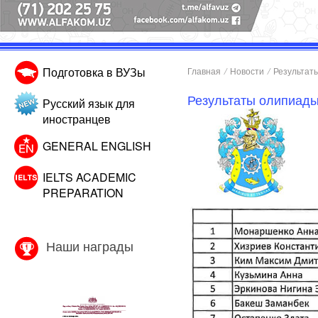
Подготовка в ВУЗы
Главная
/
Новости
/
Результаты
Результаты олипиады
Русский язык для
иностранцев
GENERAL ENGLISH
IELTS ACADEMIC
PREPARATION
Наши награды