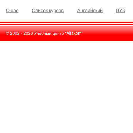
О нас
Список курсов
Английский
ВУЗ
© 2002 -
2026
Учебный центр “Alfakom”