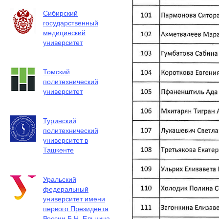
Сибирский
государственный
медицинский
университет
Томский
политехнический
университет
Туринский
политехнический
университет в
Ташкенте
Уральский
федеральный
университет имени
первого Президента
России Б.Н. Ельцина