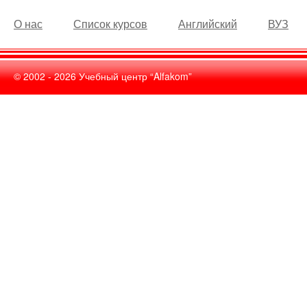
О нас
Список курсов
Английский
ВУЗ
© 2002 -
2026
Учебный центр “Alfakom”