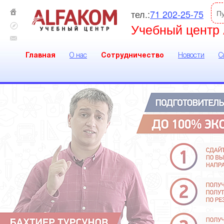
тел.:
71 202-25-75
П
Учебный центр 
Главная
О нас
Сотрудничество
Новости
С