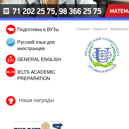
Подготовка в ВУЗы
Главная
/
Новости
/
Внимание!
Русский язык для
иностранцев
GENERAL ENGLISH
IELTS ACADEMIC
PREPARATION
Наши награды