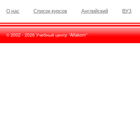
О нас
Список курсов
Английский
ВУЗ
© 2002 -
2026
Учебный центр “Alfakom”