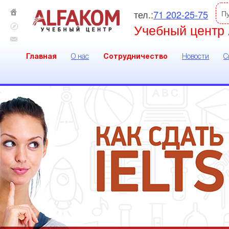
тел.:
71 202-25-75
П
Учебный центр 
Главная
О нас
Сотрудничество
Новости
С