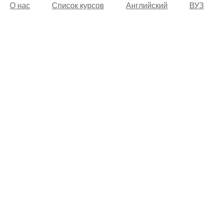
О нас
Список курсов
Английский
ВУЗ
© 2002 -
2026
Учебный центр “Alfakom”