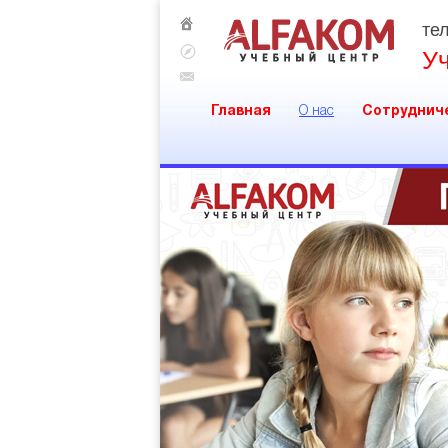
тел
У
Главная
О нас
Сотруднич