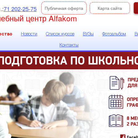
.:
71 202-25-75
Публичная оферта
Карта сайта
чебный центр Alfakom
ество
Новости
Список курсов
ВУЗы
Фотоальбом
В
Контакты