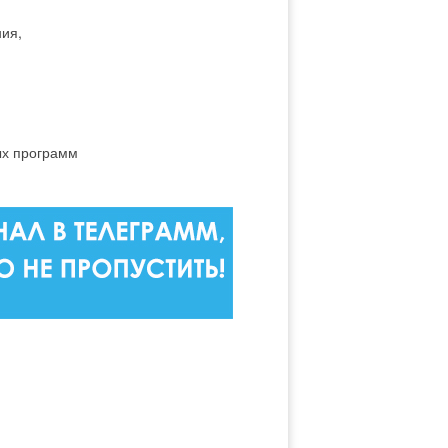
ия,
ых программ