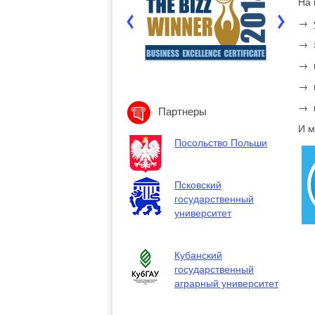
На 
→ у
→ з
→ к
→ к
→ к
Партнеры
И м
Посольство Польши
Псковский
государственный
университет
Кубанский
государственный
аграрный университет