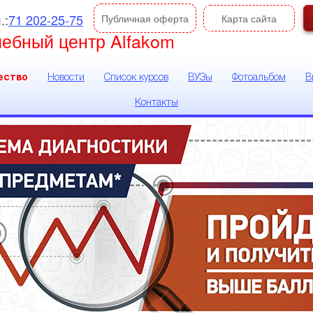
.:
71 202-25-75
Публичная оферта
Карта сайта
чебный центр Alfakom
ество
Новости
Список курсов
ВУЗы
Фотоальбом
В
Контакты