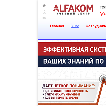
тел
У
Главная
О нас
Сотруднич