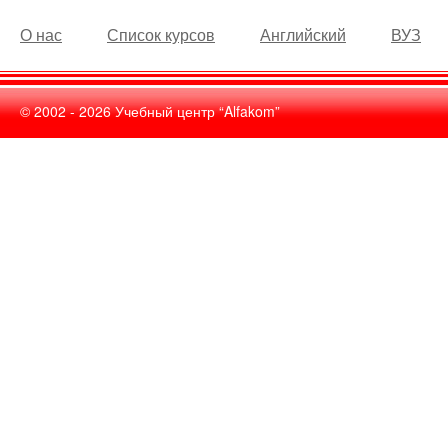
О нас
Список курсов
Английский
ВУЗ
© 2002 -
2026
Учебный центр “Alfakom”