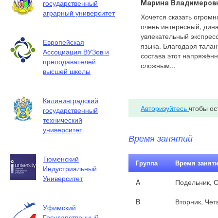
государственный
Марина Владимеров
аграрный университет
Хочется сказать огромн
очень интересный, дин
увлекательный экспресс
Европейская
языка. Благодаря талан
Ассоциация ВУЗов и
состава этот напряжённ
преподавателей
сложным...
высшей школы
Калининградский
Авторизуйтесь
чтобы ос
государственный
технический
университет
Время занятий
Тюменский
Группа
Время занят
Индустриальный
Университет
A
Подельник, 
B
Вторник, Чет
Уфимский
Государственный