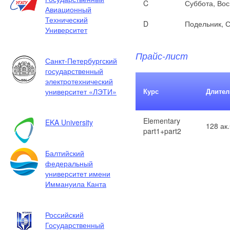
C
Суббота, Во
Авиационный
Технический
D
Подельник, 
Университет
Прайс-лист
Санкт-Петербургский
государственный
электротехнический
университет «ЛЭТИ»
Курс
Длител
Elementary
EKA University
128 ак.
part1+part2
Балтийский
федеральный
университет имени
Иммануила Канта
Российский
Государственный