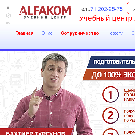
тел.:
71 202-25-75
П
Учебный центр 
Главная
О нас
Сотрудничество
Новости
С