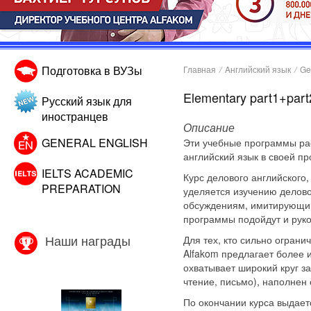
Подготовка в ВУЗы
Главная
/
Aнглийский язык
/
Ge
Elementary part1+part
Русский язык для
иностранцев
Описание
GENERAL ENGLISH
Эти учебные программы ра
английский язык в своей п
IELTS ACADEMIC
Курс делового английского
PREPARATION
уделяется изучению делово
обсуждениям, имитирующим 
программы подойдут и руко
Наши награды
Для тех, кто сильно ограни
Alfakom предлагает более 
охватывает широкий круг з
чтение, письмо), наполнен
По окончании курса выдает