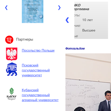
КУРИЛЕНКО
ТУ
Галина Сергеевна
Ба
Опыт работы:
Оп
10 лет
Образование:
Об
Высшее
Курируемые
Ку
Партнеры
группы:
гру
A,D
Фотоальбом
Посольство Польши
Псковский
государственный
университет
Кубанский
государственный
аграрный университет