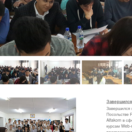
Завершился
Завершился 
Посольстве 
Alfakom в с
курсам Web-d
программиро