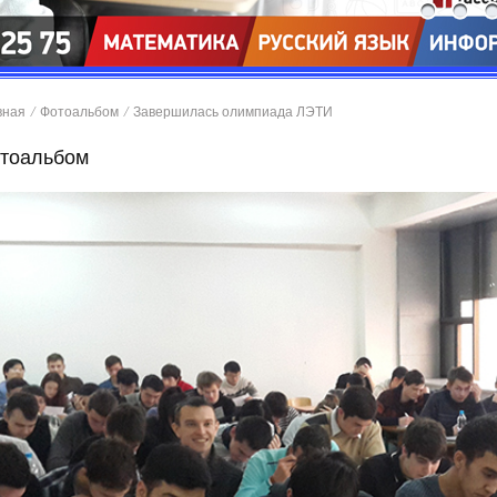
вная
/
Фотоальбом
/
Завершилась олимпиада ЛЭТИ
тоальбом