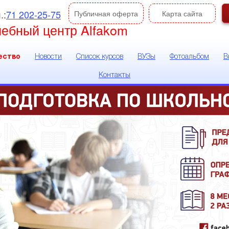
.:
71 202-25-75
Публичная оферта
Карта сайта
чебный центр Alfakom
ество
Новости
Список курсов
ВУЗы
Фотоальбом
В
Контакты