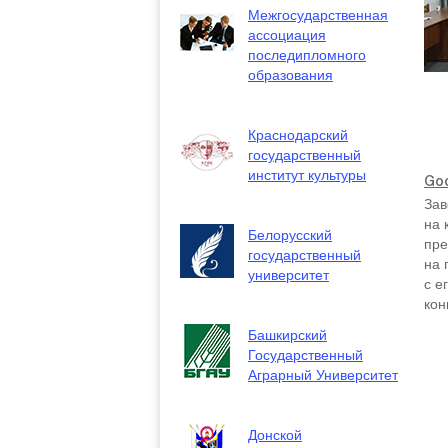
Межгосударственная
ассоциация
последипломного
образования
Краснодарский
государственный
институт культуры
Goo
Зав
на 
Белорусский
пре
государственный
на 
университет
с е
кон
Башкирский
Государственный
Аграрный Университет
Донской