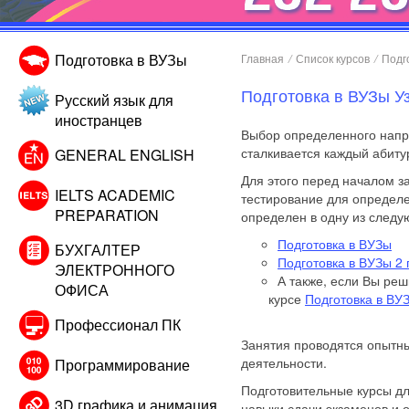
Подготовка в ВУЗы
Главная
/
Список курсов
/
Подг
Подготовка в ВУЗы У
Русский язык для
иностранцев
Выбор определенного напра
сталкивается каждый абиту
GENERAL ENGLISH
Для этого перед началом з
IELTS ACADEMIC
тестирование для определе
PREPARATION
определен в одну из следу
Подготовка в ВУЗы
БУХГАЛТЕР
Подготовка в ВУЗы 2 
ЭЛЕКТРОННОГО
А также, если Вы реш
ОФИСА
курсе
Подготовка в ВУ
Профессионал ПК
Занятия проводятся опытн
деятельности.
Программирование
Подготовительные курсы дл
3D графика и анимация
навыки сдачи экзаменов и о