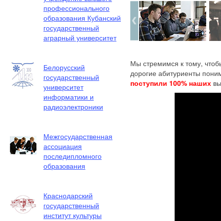
профессионального
образования Кубанский
государственный
аграрный университет
Мы стремимся к тому, чтоб
Белорусский
дорогие абитуриенты поним
государственный
поступили 100% наших
вы
университет
информатики и
радиоэлектроники
Межгосударственная
ассоциация
последипломного
образования
Краснодарский
государственный
институт культуры