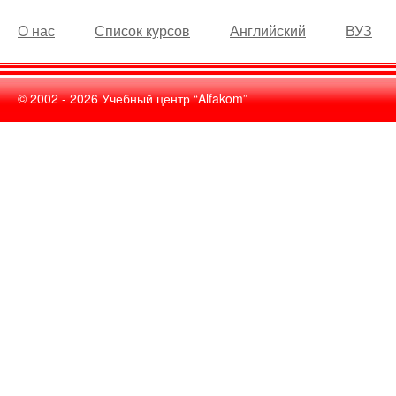
О нас
Список курсов
Английский
ВУЗ
© 2002 -
2026
Учебный центр “Alfakom”