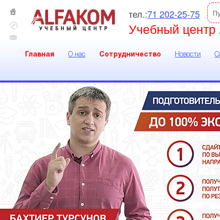
тел.:
71 202-25-75
П
Учебный центр 
Главная
О нас
Сотрудничество
Новости
С