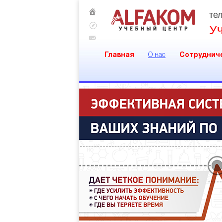
тел
У
Главная
О нас
Сотруднич