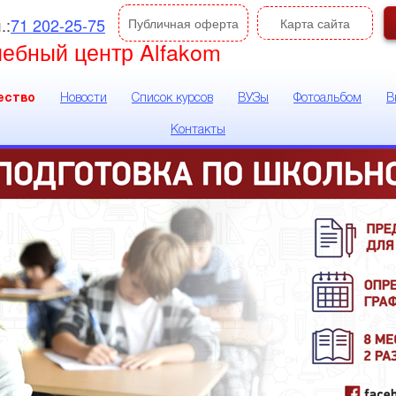
.:
71 202-25-75
Публичная оферта
Карта сайта
чебный центр Alfakom
ество
Новости
Список курсов
ВУЗы
Фотоальбом
В
Контакты