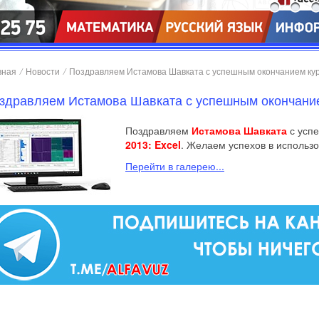
вная
/
Новости
/
Поздравляем Истамова Шавката с успешным окончанием курса
здравляем Истамова Шавката с успешным окончанием
Поздравляем
Истамова Шавката
с усп
2013: Excel
. Желаем успехов в использ
Перейти в галерею...