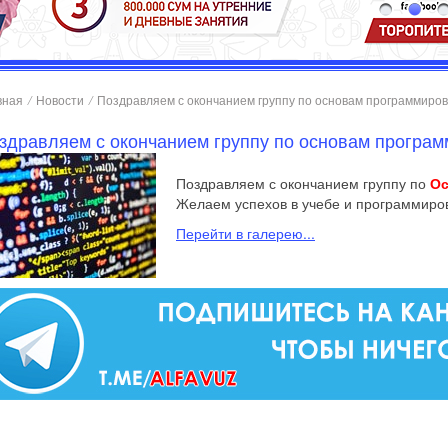
вная
/
Новости
/
Поздравляем с окончанием группу по основам программиро
здравляем с окончанием группу по основам програ
Поздравляем с окончанием группу по
Ос
Желаем успехов в учебе и программиро
Перейти в галерею...